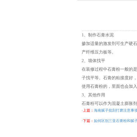
1、制作石膏水泥
掺加适量的激发剂可生产硬
产纤维压力板等。
2、墙体找平
在装修过程中石膏粉一般的
子找平等。石膏的粘接度好
使用石膏粉的，里面也会加
3、其他作用
石膏粉可以作为混凝土膨胀
·上篇：
海南腻子批刮打磨注意事
·下篇：
如何区别三亚石膏粉和腻