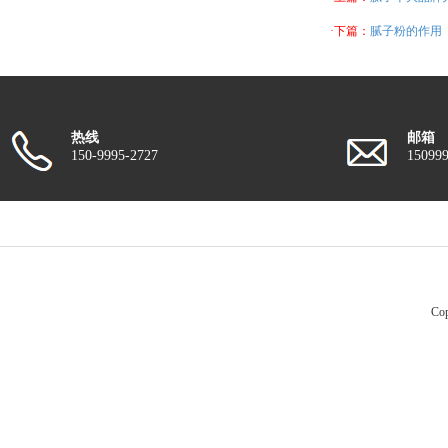
·下篇：
腻子粉的作用
热线
邮箱
150-9995-2727
15099
Co