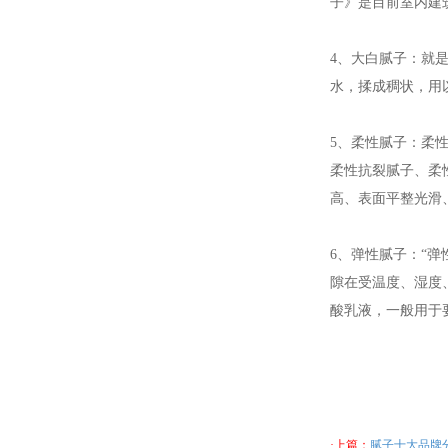
子》是目前室内建
4、大白腻子：就
水，揉成稠状，用
5、柔性腻子：柔
柔性抗裂腻子、柔
高、表面平整光滑
6、弹性腻子：“
隙在受温度、湿度
酸乳液，一般用于
·上篇：
腻子十大品牌