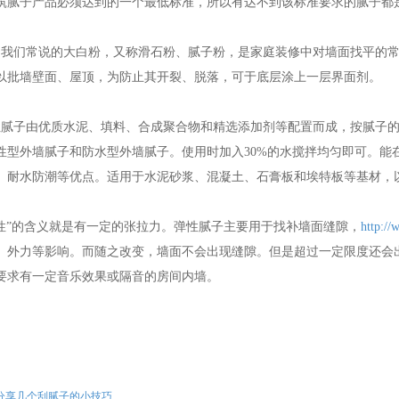
筑腻子产品必须达到的一个最低标准，所以有达不到该标准要求的腻子都
是我们常说的大白粉，又称滑石粉、腻子粉，是家庭装修中对墙面找平的
以批墙壁面、屋顶，为防止其开裂、脱落，可于底层涂上一层界面剂。
性腻子由优质水泥、填料、合成聚合物和精选添加剂等配置而成，按腻子
性型外墙腻子和防水型外墙腻子。使用时加入30%的水搅拌均匀即可。能
、耐水防潮等优点。适用于水泥砂浆、混凝土、石膏板和埃特板等基材，
弹性”的含义就是有一定的张拉力。弹性腻子主要用于找补墙面缝隙，
http://
、外力等影响。而随之改变，墙面不会出现缝隙。但是超过一定限度还会出
要求有一定音乐效果或隔音的房间内墙。
分享几个刮腻子的小技巧