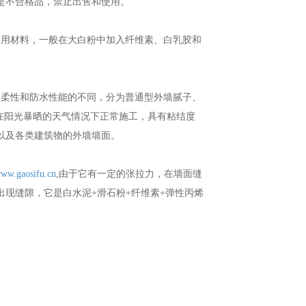
是不合格品，禁止出售和使用。
常用材料，一般在大白粉中加入纤维素、白乳胶和
的柔性和防水性能的不同，分为普通型外墙腻子、
在阳光暴晒的天气情况下正常施工，具有粘结度
以及各类建筑物的外墙墙面。
www.gaosifu.cn
,由于它有一定的张拉力，在墙面缝
现缝隙，它是白水泥+滑石粉+纤维素+弹性丙烯